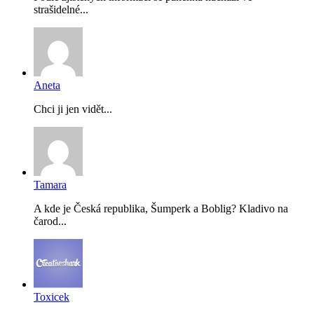
strašidelné...
Aneta
Chci ji jen vidět...
Tamara
A kde je Česká republika, Šumperk a Boblig? Kladivo na
čarod...
Toxicek