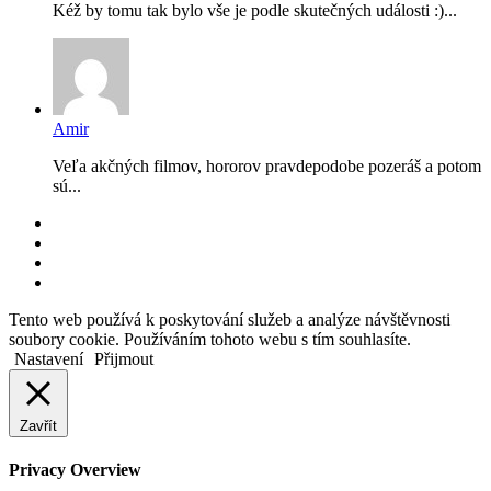
Kéž by tomu tak bylo vše je podle skutečných události :)...
Amir
Veľa akčných filmov, hororov pravdepodobe pozeráš a potom
sú...
RSS
Facebook
YouTube
Instagram
Back
Tento web používá k poskytování služeb a analýze návštěvnosti
to
soubory cookie. Používáním tohoto webu s tím souhlasíte.
top
Nastavení
Přijmout
button
Zavřít
Privacy Overview