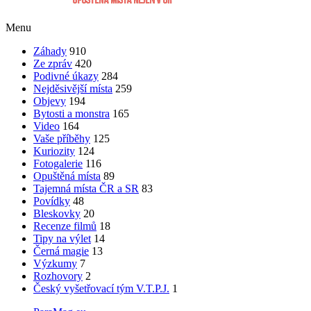
Menu
Záhady
910
Ze zpráv
420
Podivné úkazy
284
Nejděsivější místa
259
Objevy
194
Bytosti a monstra
165
Video
164
Vaše příběhy
125
Kuriozity
124
Fotogalerie
116
Opuštěná místa
89
Tajemná místa ČR a SR
83
Povídky
48
Bleskovky
20
Recenze filmů
18
Tipy na výlet
14
Černá magie
13
Výzkumy
7
Rozhovory
2
Český vyšetřovací tým V.T.P.J.
1