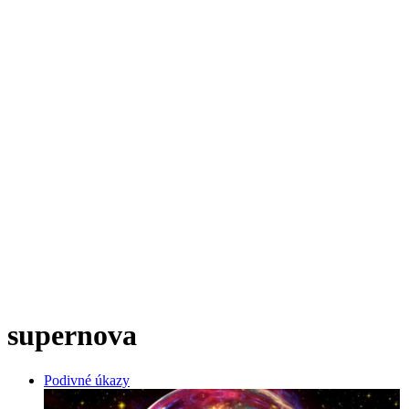
supernova
Podivné úkazy