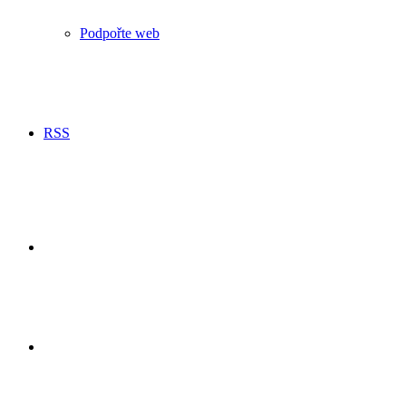
Podpořte web
RSS
Hledání
Switch