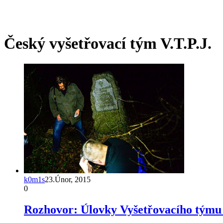
Český vyšetřovací tým V.T.P.J.
k0m1s
23.Únor, 2015
0
Rozhovor: Úlovky Vyšetřovacího týmu