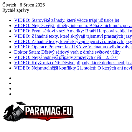
Čtvrtek , 6 Srpen 2026
Rychlé zprávy
VIDEO: Starověké záhady, které vědce trápí už tisíce let
VIDEO: Nejděsivější příběhy internetu: Běhá z nich mráz po z
VIDEO: První sérioví vrazi Ameriky: Bratři Harpeovi zabíjeli 
VIDEO: Záhadné texty, které skrývají tajemství prastarých jazy
VIDEO: Záhadné texty, které skrývají tajemství prastarých jazy
VIDEO: Operace Popeye: Jak USA ve Vietnamu ovlivňovaly p
Doktor Satan: Děsivý sériový vrah z druhé světové války
VIDEO: Nejzáhadnější případy zmizelých dětí – 2. část
VIDEO: Když mizí děti: Děsivé případy, které dodnes neobjasn
VIDEO: Nejsmrtelnější konflikty 21. století: O kterých ani neví
Instagram
YouTube
Facebook
RSS