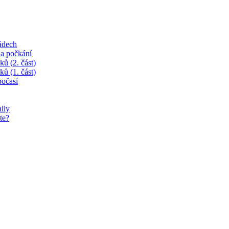
ádech
na počkání
ků (2. část)
ků (1. část)
očasí
ily
te?