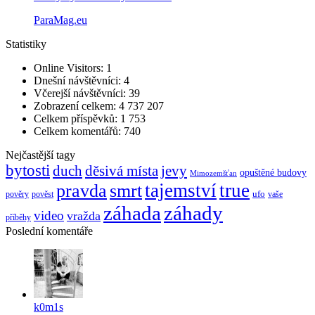
ParaMag.eu
Statistiky
Online Visitors:
1
Dnešní návštěvníci:
4
Včerejší návštěvníci:
39
Zobrazení celkem:
4 737 207
Celkem příspěvků:
1 753
Celkem komentářů:
740
Nejčastější tagy
bytosti
děsivá místa
jevy
duch
opuštěné budovy
Mimozemšťan
pravda
smrt
tajemství
true
ufo
pověry
pověst
vaše
záhada
záhady
video
vražda
příběhy
Poslední komentáře
k0m1s