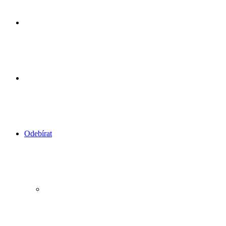
skin
Sidebar
Náhodný
článek
Odebírat
RSS