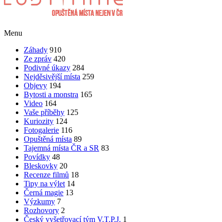
Menu
Záhady
910
Ze zpráv
420
Podivné úkazy
284
Nejděsivější místa
259
Objevy
194
Bytosti a monstra
165
Video
164
Vaše příběhy
125
Kuriozity
124
Fotogalerie
116
Opuštěná místa
89
Tajemná místa ČR a SR
83
Povídky
48
Bleskovky
20
Recenze filmů
18
Tipy na výlet
14
Černá magie
13
Výzkumy
7
Rozhovory
2
Český vyšetřovací tým V.T.P.J.
1