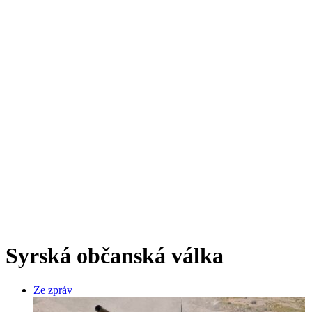
Syrská občanská válka
Ze zpráv