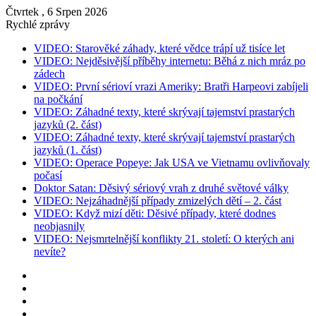
Čtvrtek , 6 Srpen 2026
Rychlé zprávy
VIDEO: Starověké záhady, které vědce trápí už tisíce let
VIDEO: Nejděsivější příběhy internetu: Běhá z nich mráz po
zádech
VIDEO: První sérioví vrazi Ameriky: Bratři Harpeovi zabíjeli
na počkání
VIDEO: Záhadné texty, které skrývají tajemství prastarých
jazyků (2. část)
VIDEO: Záhadné texty, které skrývají tajemství prastarých
jazyků (1. část)
VIDEO: Operace Popeye: Jak USA ve Vietnamu ovlivňovaly
počasí
Doktor Satan: Děsivý sériový vrah z druhé světové války
VIDEO: Nejzáhadnější případy zmizelých dětí – 2. část
VIDEO: Když mizí děti: Děsivé případy, které dodnes
neobjasnily
VIDEO: Nejsmrtelnější konflikty 21. století: O kterých ani
nevíte?
Instagram
YouTube
Facebook
RSS