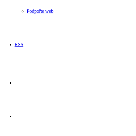
Podpořte web
RSS
Hledání
Switch