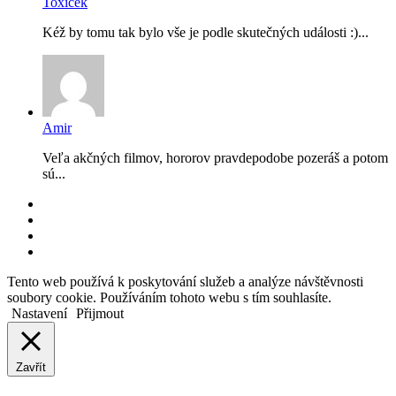
Toxicek
Kéž by tomu tak bylo vše je podle skutečných události :)...
Amir
Veľa akčných filmov, hororov pravdepodobe pozeráš a potom
sú...
RSS
Facebook
YouTube
Instagram
Back
Tento web používá k poskytování služeb a analýze návštěvnosti
to
soubory cookie. Používáním tohoto webu s tím souhlasíte.
top
Nastavení
Přijmout
button
Zavřít