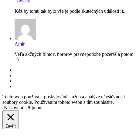
Toxicek
Kéž by tomu tak bylo vše je podle skutečných události :)...
Amir
Veľa akčných filmov, hororov pravdepodobe pozeráš a potom
sú...
RSS
Facebook
YouTube
Instagram
Back
Tento web používá k poskytování služeb a analýze návštěvnosti
to
soubory cookie. Používáním tohoto webu s tím souhlasíte.
top
Nastavení
Přijmout
button
Zavřít