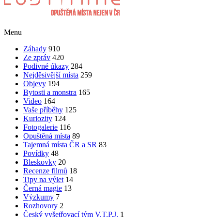
Menu
Záhady
910
Ze zpráv
420
Podivné úkazy
284
Nejděsivější místa
259
Objevy
194
Bytosti a monstra
165
Video
164
Vaše příběhy
125
Kuriozity
124
Fotogalerie
116
Opuštěná místa
89
Tajemná místa ČR a SR
83
Povídky
48
Bleskovky
20
Recenze filmů
18
Tipy na výlet
14
Černá magie
13
Výzkumy
7
Rozhovory
2
Český vyšetřovací tým V.T.P.J.
1