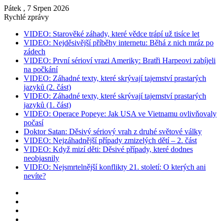
Pátek , 7 Srpen 2026
Rychlé zprávy
VIDEO: Starověké záhady, které vědce trápí už tisíce let
VIDEO: Nejděsivější příběhy internetu: Běhá z nich mráz po
zádech
VIDEO: První sérioví vrazi Ameriky: Bratři Harpeovi zabíjeli
na počkání
VIDEO: Záhadné texty, které skrývají tajemství prastarých
jazyků (2. část)
VIDEO: Záhadné texty, které skrývají tajemství prastarých
jazyků (1. část)
VIDEO: Operace Popeye: Jak USA ve Vietnamu ovlivňovaly
počasí
Doktor Satan: Děsivý sériový vrah z druhé světové války
VIDEO: Nejzáhadnější případy zmizelých dětí – 2. část
VIDEO: Když mizí děti: Děsivé případy, které dodnes
neobjasnily
VIDEO: Nejsmrtelnější konflikty 21. století: O kterých ani
nevíte?
Instagram
YouTube
Facebook
RSS