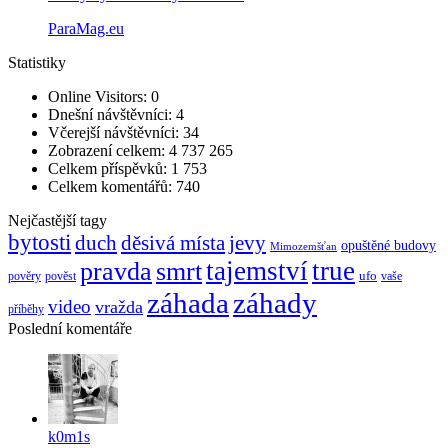
ParaMag.eu
Statistiky
Online Visitors:
0
Dnešní návštěvníci:
4
Včerejší návštěvníci:
34
Zobrazení celkem:
4 737 265
Celkem příspěvků:
1 753
Celkem komentářů:
740
Nejčastější tagy
bytosti
děsivá místa
jevy
duch
opuštěné budovy
Mimozemšťan
pravda
smrt
tajemství
true
ufo
pověry
pověst
vaše
záhada
záhady
video
vražda
příběhy
Poslední komentáře
k0m1s