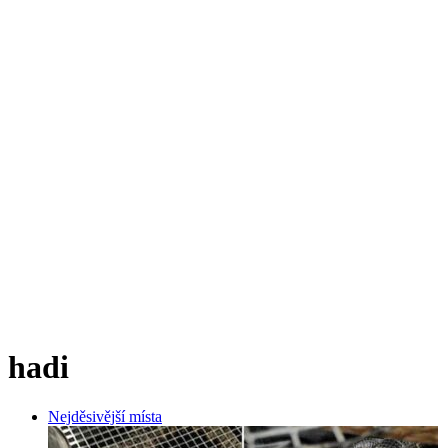
hadi
Nejděsivější místa