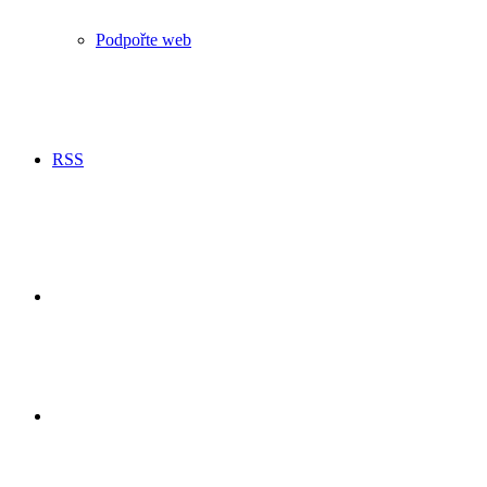
Podpořte web
RSS
Hledání
Switch