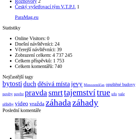
Rozhovory
2
Český vyšetřovací tým V.T.P.J.
1
ParaMag.eu
Statistiky
Online Visitors:
0
Dnešní návštěvníci:
24
Včerejší návštěvníci:
39
Zobrazení celkem:
4 737 245
Celkem příspěvků:
1 753
Celkem komentářů:
740
Nejčastější tagy
bytosti
děsivá místa
jevy
duch
opuštěné budovy
Mimozemšťan
pravda
smrt
tajemství
true
ufo
pověry
pověst
vaše
záhada
záhady
video
vražda
příběhy
Poslední komentáře