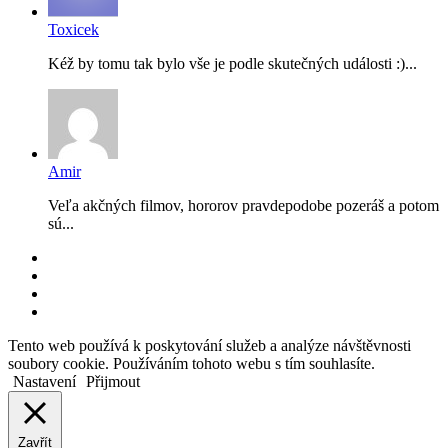
Toxicek
Kéž by tomu tak bylo vše je podle skutečných události :)...
Amir
Veľa akčných filmov, hororov pravdepodobe pozeráš a potom
sú...
RSS
Facebook
YouTube
Instagram
Back
Tento web používá k poskytování služeb a analýze návštěvnosti
to
soubory cookie. Používáním tohoto webu s tím souhlasíte.
top
Nastavení
Přijmout
button
Zavřít