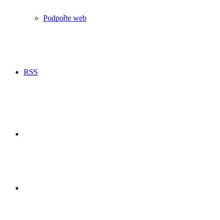
Podpořte web
RSS
Hledání
Switch