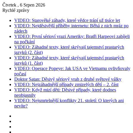
Čtvrtek , 6 Srpen 2026
Rychlé zprávy
VIDEO: Starověké záhady, které vědce trápí už tisíce let
VIDEO: Nejděsivější příběhy internetu: Běhá z nich mráz po
zádech
VIDEO: První sérioví vrazi Ameriky: Bratři Harpeovi zabíjeli
na počkání
VIDEO: Záhadné texty, které skrývají tajemství prastarých
jazyků (2. část)
VIDEO: Záhadné texty, které skrývají tajemství prastarých
jazyků (1. část)
VIDEO: Operace Popeye: Jak USA ve Vietnamu ovlivňovaly
počasí
Doktor Satan: Děsivý sériový vrah z druhé světové války
VIDEO: Nejzáhadnější případy zmizelých dětí – 2. část
VIDEO: Když mizí děti: Děsivé případy, které dodnes
neobjasnily
VIDEO: Nejsmrtelnější konflikty 21. století: O kterých ani
nevíte?
Instagram
YouTube
Facebook
RSS