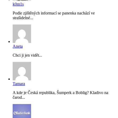
k0m1s
Podle zjištěných informací se panenka nachází ve
strašidelné...
Aneta
Chci ji jen vidět...
Tamara
A kde je Česká republika, Šumperk a Boblig? Kladivo na
čarod...