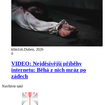
k0m1s
6.Duben, 2026
0
VIDEO: Nejděsivější příběhy
internetu: Běhá z nich mráz po
zádech
Navštivte také