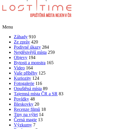
Menu
Záhady
910
Ze zpráv
420
Podivné úkazy
284
Nejděsivější místa
259
Objevy
194
Bytosti a monstra
165
Video
164
Vaše příběhy
125
Kuriozity
124
Fotogalerie
116
Opuštěná místa
89
Tajemná místa ČR a SR
83
Povídky
48
Bleskovky
20
Recenze filmů
18
Tipy na výlet
14
Černá magie
13
Výzkumy
7