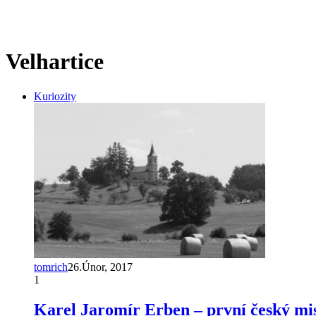
Velhartice
Kuriozity
tomrich
26.Únor, 2017
1
Karel Jaromír Erben – první český mi