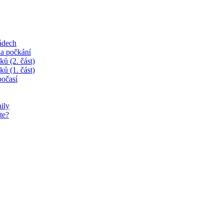
ádech
na počkání
ků (2. část)
ků (1. část)
očasí
ily
te?