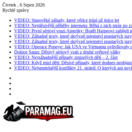
Čtvrtek , 6 Srpen 2026
Rychlé zprávy
VIDEO: Starověké záhady, které vědce trápí už tisíce let
VIDEO: Nejděsivější příběhy internetu: Běhá z nich mráz po z
VIDEO: První sérioví vrazi Ameriky: Bratři Harpeovi zabíjeli 
VIDEO: Záhadné texty, které skrývají tajemství prastarých jazy
VIDEO: Záhadné texty, které skrývají tajemství prastarých jazy
VIDEO: Operace Popeye: Jak USA ve Vietnamu ovlivňovaly p
Doktor Satan: Děsivý sériový vrah z druhé světové války
VIDEO: Nejzáhadnější případy zmizelých dětí – 2. část
VIDEO: Když mizí děti: Děsivé případy, které dodnes neobjasn
VIDEO: Nejsmrtelnější konflikty 21. století: O kterých ani neví
Instagram
YouTube
Facebook
RSS