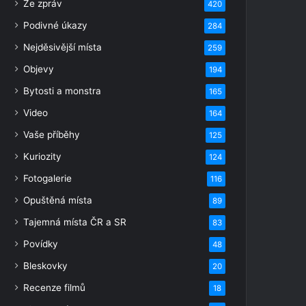
Ze zpráv
420
Podivné úkazy
284
Nejděsivější místa
259
Objevy
194
Bytosti a monstra
165
Video
164
Vaše příběhy
125
Kuriozity
124
Fotogalerie
116
Opuštěná místa
89
Tajemná místa ČR a SR
83
Povídky
48
Bleskovky
20
Recenze filmů
18