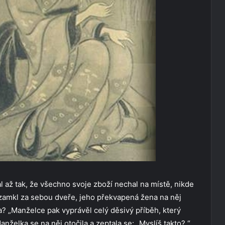
 až tak, že všechno svoje zboží nechal na místě, nikde
 zamkl za sebou dveře, jeho překvapená žena na něj
a? „Manželce pak vyprávěl celý děsivý příběh, který
Manželka se na něj otočila a zeptala se: „Myslíš takto? “