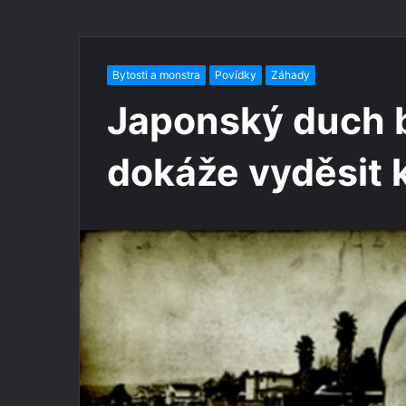
Bytosti a monstra
Povídky
Záhady
Japonský duch b
dokáže vyděsit k