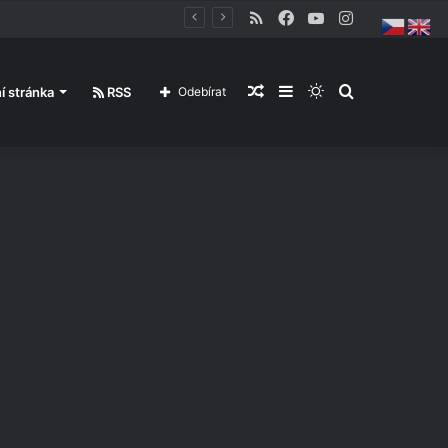
RSS
Facebook
YouTube
Instagram
Náhodný
Sidebar
Switch
Hledání
í stránka
RSS
Odebírat
článek
skin