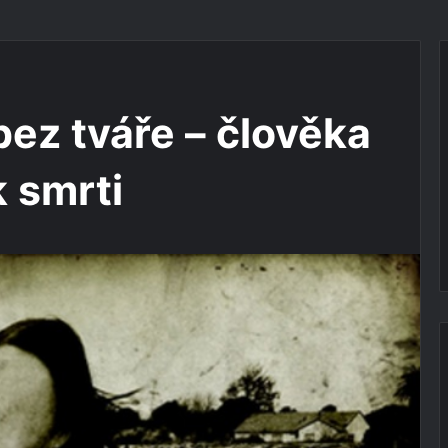
ez tváře – člověka
 smrti