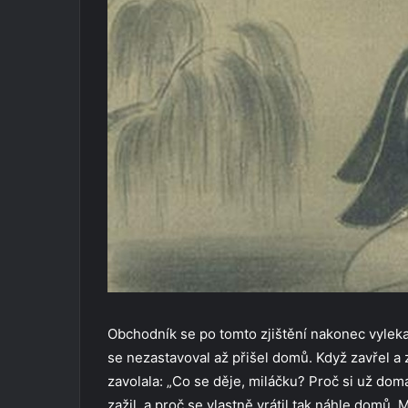
Obchodník se po tomto zjištění nakonec vylekal
se nezastavoval až přišel domů. Když zavřel a
zavolala: „Co se děje, miláčku? Proč si už dom
zažil, a proč se vlastně vrátil tak náhle domů. 