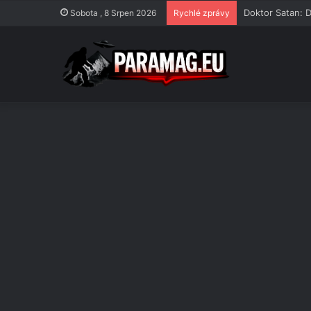
Doktor Satan: D
Sobota , 8 Srpen 2026
Rychlé zprávy