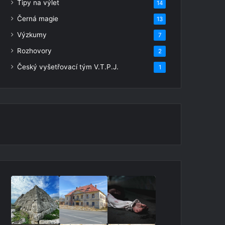
Tipy na výlet
14
Černá magie
13
Výzkumy
7
Rozhovory
2
Český vyšetřovací tým V.T.P.J.
1