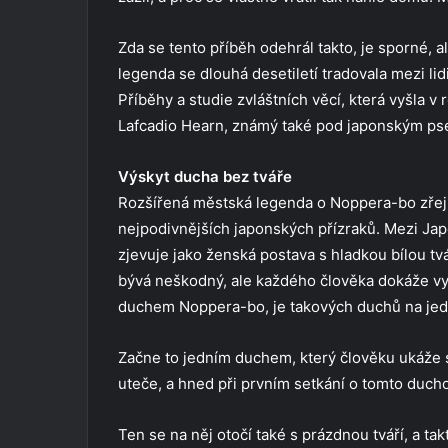
Zda se tento příběh odehrál takto, je sporné, a
legenda se dlouhá desetiletí tradovala mezi lid
Příběhy a studie zvláštních věcí, která vyšla v 
Lafcadio Hearn, známý také pod japonským 
Výskyt ducha bez tváře
Rozšířená městská legenda o Noppera-bo zřejm
nejpodivnějších japonských přízraků. Mezi Japon
zjevuje jako ženská postava s hladkou bílou tv
bývá neškodný, ale každého člověka dokáže vyd
duchem Noppera-bo, je takových duchů na jed
Začne to jedním duchem, který člověku ukáže 
uteče, a hned při prvním setkání o tomto duc
Ten se na něj otočí také s prázdnou tváří, a ta