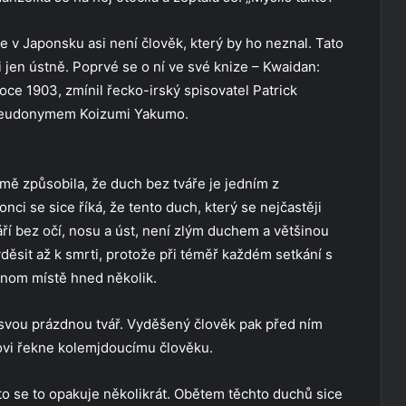
le v Japonsku asi není člověk, který by ho neznal. Tato
i jen ústně. Poprvé se o ní ve své knize – Kwaidan:
roce 1903, zmínil řecko-irský spisovatel Patrick
pseudonymem Koizumi Yakumo.
ě způsobila, že duch bez tváře je jedním z
ci se sice říká, že tento duch, který se nejčastěji
áří bez očí, nosu a úst, není zlým duchem a většinou
ěsit až k smrti, protože při téměř každém setkání s
nom místě hned několik.
svou prázdnou tvář. Vyděšený člověk pak před ním
hovi řekne kolemjdoucímu člověku.
kto se to opakuje několikrát. Obětem těchto duchů sice