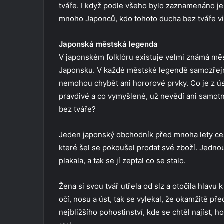
tváře. I když podle všeho bylo zaznamenáno jen
mnoho Japonců, kdo tohoto ducha bez tváře vid
Japonská městská legenda
V japonském folklóru existuje velmi známá měs
Japonsku. V každé městské legendě samozřejmě
nemohou chybět ani hororové prvky. Co je z 
pravdivé a co vymyšlené, už nevědí ani samotn
bez tváře?
Jeden japonský obchodník před mnoha lety ce
které šel se pokoušel prodat své zboží. Jedno
plakala, a tak se jí zeptal co se stalo.
Žena si svou tvář utřela od slz a otočila hlavu 
očí, nosu a úst, tak se vylekal, že okamžitě př
nejbližšího pohostinství, kde se chtěl najíst,