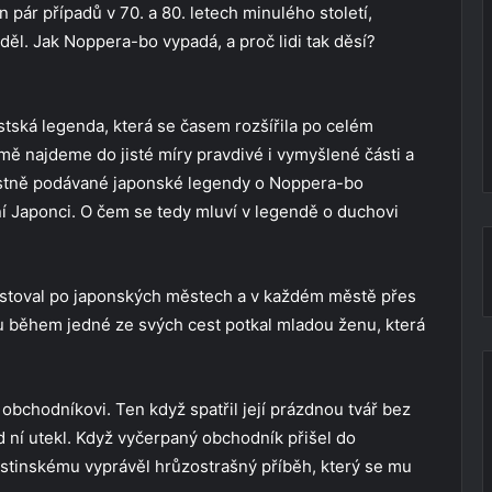
 pár případů v 70. a 80. letech minulého století,
ěl. Jak Noppera-bo vypadá, a proč lidi tak děsí?
tská legenda, která se časem rozšířila po celém
 najdeme do jisté míry pravdivé i vymyšlené části a
ústně podávané japonské legendy o Noppera-bo
í Japonci. O čem se tedy mluví v legendě o duchovi
stoval po japonských městech a v každém městě přes
u během jedné ze svých cest potkal mladou ženu, která
k obchodníkovi. Ten když spatřil její prázdnou tvář bez
ed ní utekl. Když vyčerpaný obchodník přišel do
 hostinskému vyprávěl hrůzostrašný příběh, který se mu