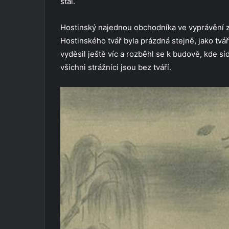
stal.
Hostinský najednou obchodníka ve vyprávění zas
Hostinského tvář byla prázdná stejně, jako tvá
vyděsil ještě víc a rozběhl se k budově, kde sídl
všichni strážníci jsou bez tváří.