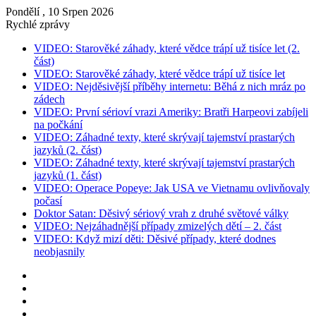
Pondělí , 10 Srpen 2026
Rychlé zprávy
VIDEO: Starověké záhady, které vědce trápí už tisíce let (2.
část)
VIDEO: Starověké záhady, které vědce trápí už tisíce let
VIDEO: Nejděsivější příběhy internetu: Běhá z nich mráz po
zádech
VIDEO: První sérioví vrazi Ameriky: Bratři Harpeovi zabíjeli
na počkání
VIDEO: Záhadné texty, které skrývají tajemství prastarých
jazyků (2. část)
VIDEO: Záhadné texty, které skrývají tajemství prastarých
jazyků (1. část)
VIDEO: Operace Popeye: Jak USA ve Vietnamu ovlivňovaly
počasí
Doktor Satan: Děsivý sériový vrah z druhé světové války
VIDEO: Nejzáhadnější případy zmizelých dětí – 2. část
VIDEO: Když mizí děti: Děsivé případy, které dodnes
neobjasnily
Instagram
YouTube
Facebook
RSS