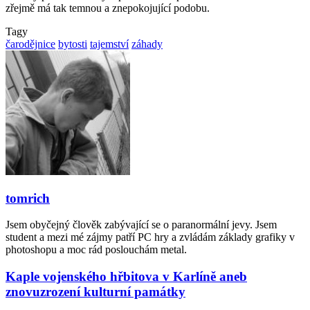
zřejmě má tak temnou a znepokojující podobu.
Tagy
čarodějnice
bytosti
tajemství
záhady
Facebook
Twitter
LinkedIn
Tumblr
Pinterest
Reddit
VKontakte
Odnoklassniki
Pocket
Skype
Messenger
Messenger
WhatsApp
Telegram
Viber
Line
Sdílet
Tisknout
přes
email
tomrich
Jsem obyčejný člověk zabývající se o paranormální jevy. Jsem
student a mezi mé zájmy patří PC hry a zvládám základy grafiky v
photoshopu a moc rád poslouchám metal.
Kaple vojenského hřbitova v Karlíně aneb
znovuzrození kulturní památky