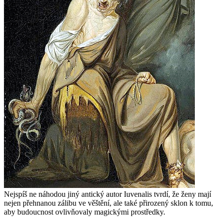
Nejspíš ne náhodou jiný antický autor Iuvenalis tvrdí, že ženy mají
nejen přehnanou zálibu ve věštění, ale také přirozený sklon k tomu,
aby budoucnost ovlivňovaly magickými prostředky.