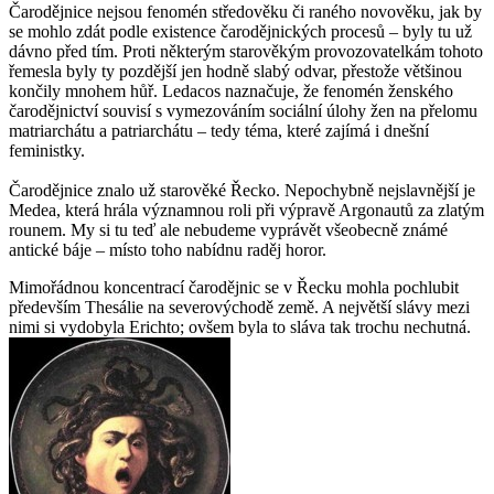
Čarodějnice nejsou fenomén středověku či raného novověku, jak by
se mohlo zdát podle existence čarodějnických procesů – byly tu už
dávno před tím. Proti některým starověkým provozovatelkám tohoto
řemesla byly ty pozdější jen hodně slabý odvar, přestože většinou
končily mnohem hůř. Ledacos naznačuje, že fenomén ženského
čarodějnictví souvisí s vymezováním sociální úlohy žen na přelomu
matriarchátu a patriarchátu – tedy téma, které zajímá i dnešní
feministky.
Čarodějnice znalo už starověké Řecko. Nepochybně nejslavnější je
Medea, která hrála významnou roli při výpravě Argonautů za zlatým
rounem. My si tu teď ale nebudeme vyprávět všeobecně známé
antické báje – místo toho nabídnu raděj horor.
Mimořádnou koncentrací čarodějnic se v Řecku mohla pochlubit
především Thesálie na severovýchodě země. A největší slávy mezi
nimi si vydobyla Erichto; ovšem byla to sláva tak trochu nechutná.