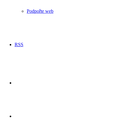
Podpořte web
RSS
Hledání
Switch