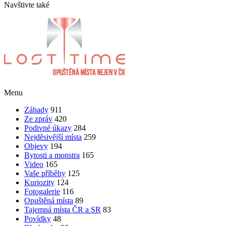
Navštivte také
Menu
Záhady
911
Ze zpráv
420
Podivné úkazy
284
Nejděsivější místa
259
Objevy
194
Bytosti a monstra
165
Video
165
Vaše příběhy
125
Kuriozity
124
Fotogalerie
116
Opuštěná místa
89
Tajemná místa ČR a SR
83
Povídky
48