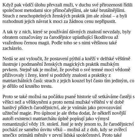
Když pak vůdčí úlohu převzali muži, v duchu své přirozenosti řídili
společnost metodami sice přímočařejšími, ale také brutálnějšími.
Strach z neuchopitelných ženských praktik jim ale zůstal – a byli
rozhodnuti jejich návrat k moci za žádnou cenu nepřipustit.
A tak ty z nich, které se používání dávných znalostí nevzdaly, byly
obratem označovány za čarodějnice uplatňující škodlivou až
vražednou černou magii. Podle toho se s nimi většinou také
zacházelo.
Nedá se ani vyloučit, že postavení pýthií a kněží v delfské věštírně
ilustruje i podmanění ženských magických praktik mužským
prvkem. Stejně tak je možné, že pověsti o své temné moci vědomě
přiživovaly i ženy, které si podržely znalosti a praktiky z
matriarchálních časů: strach z jejich kouzel byl často tím jediným, co
je dělilo od krutého trestu.
Proto se také možná na počátku psané historie už setkáváme častěji s
věštci než a věštkyněmi a proto nemá mužské věštění v té době
hanlivý přídech čarodějnictví, ale je vnímán jako provozování
užitečné magie. Pro úplnost je ale třeba dodat, že někteří novější
autoři existenci matriarchátu úplně popírají jako výmysl
romantizující vědy 19. století. Jisté je tedy jenom to, že čarodějnictví
pochází ze samého úsvitu věků – možná až z dob, kdy se zvířecí
smečky primátů měnily v první lidská společenství. Proto také