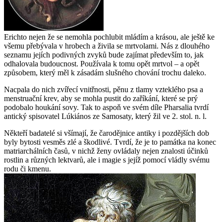
Erichto nejen že se nemohla pochlubit mládím a krásou, ale ještě ke
všemu přebývala v hrobech a živila se mrtvolami. Nás z dlouhého
seznamu jejích podivných zvyků bude zajímat především to, jak
odhalovala budoucnost. Používala k tomu opět mrtvol – a opět
způsobem, který měl k zásadám slušného chování trochu daleko.
Nacpala do nich zvířecí vnitřnosti, pěnu z tlamy vzteklého psa a
menstruační krev, aby se mohla pustit do zaříkání, které se prý
podobalo houkání sovy. Tak to aspoň ve svém díle Pharsalia tvrdí
antický spisovatel Lúkiános ze Samosaty, který žil ve 2. stol. n. l.
Někteří badatelé si všímají, že čarodějnice antiky i pozdějších dob
byly bytosti vesměs zlé a škodlivé. Tvrdí, že je to památka na konec
matriarchálních časů, v nichž ženy ovládaly nejen znalosti účinků
rostlin a různých lektvarů, ale i magie s jejíž pomocí vládly svému
rodu či kmenu.