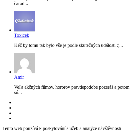
čarod...
Toxicek
Kéž by tomu tak bylo vše je podle skutečných události :)...
Amir
Veľa akčných filmov, hororov pravdepodobe pozeráš a potom
sú...
RSS
Facebook
YouTube
Instagram
Back
Tento web používá k poskytování služeb a analýze návštěvnosti