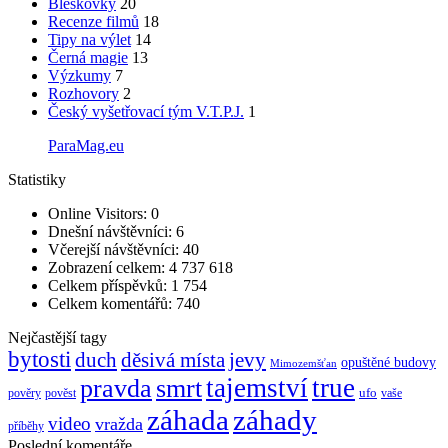
Bleskovky
20
Recenze filmů
18
Tipy na výlet
14
Černá magie
13
Výzkumy
7
Rozhovory
2
Český vyšetřovací tým V.T.P.J.
1
ParaMag.eu
Statistiky
Online Visitors:
0
Dnešní návštěvníci:
6
Včerejší návštěvníci:
40
Zobrazení celkem:
4 737 618
Celkem příspěvků:
1 754
Celkem komentářů:
740
Nejčastější tagy
bytosti
děsivá místa
jevy
duch
opuštěné budovy
Mimozemšťan
pravda
smrt
tajemství
true
ufo
pověry
pověst
vaše
záhada
záhady
video
vražda
příběhy
Poslední komentáře