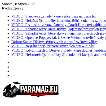
Sobota , 8 Srpen 2026
Rychlé zprávy
VIDEO: Starověké záhady, které vědce trápí už tisíce let
VIDEO: Nejděsivější příběhy internetu: Běhá z nich mráz po z
VIDEO: První sérioví vrazi Ameriky: Bratři Harpeovi zabíjeli 
VIDEO: Záhadné texty, které skrývají tajemství prastarých jazy
VIDEO: Záhadné texty, které skrývají tajemství prastarých jazy
VIDEO: Operace Popeye: Jak USA ve Vietnamu ovlivňovaly p
Doktor Satan: Děsivý sériový vrah z druhé světové války
VIDEO: Nejzáhadnější případy zmizelých dětí – 2. část
VIDEO: Když mizí děti: Děsivé případy, které dodnes neobjasn
VIDEO: Nejsmrtelnější konflikty 21. století: O kterých ani neví
Instagram
YouTube
Facebook
RSS