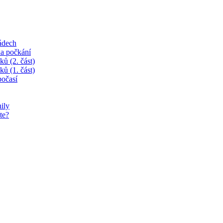
ádech
na počkání
ků (2. část)
ků (1. část)
očasí
ily
te?