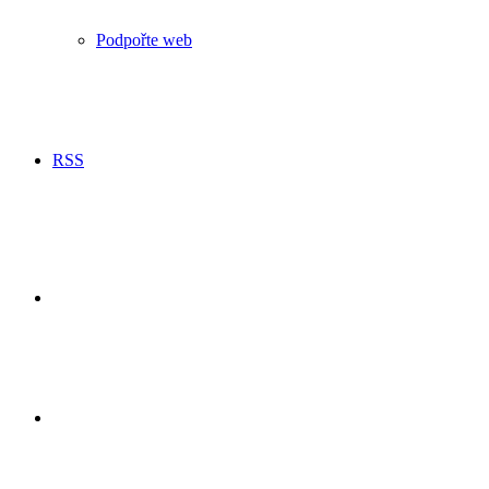
Podpořte web
RSS
Hledání
Switch