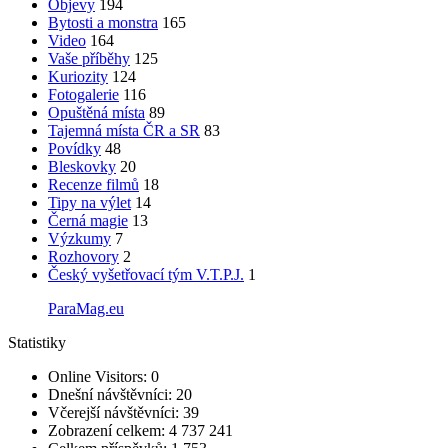
Objevy
194
Bytosti a monstra
165
Video
164
Vaše příběhy
125
Kuriozity
124
Fotogalerie
116
Opuštěná místa
89
Tajemná místa ČR a SR
83
Povídky
48
Bleskovky
20
Recenze filmů
18
Tipy na výlet
14
Černá magie
13
Výzkumy
7
Rozhovory
2
Český vyšetřovací tým V.T.P.J.
1
ParaMag.eu
Statistiky
Online Visitors:
0
Dnešní návštěvníci:
20
Včerejší návštěvníci:
39
Zobrazení celkem:
4 737 241