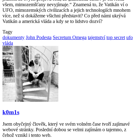
všem, mimozemšťany nevyjímaje.“ Znamená to, že Vatikán ví o
UFO, mimozemských civilizacích a jejich technologiích mnohem
více, než si dokážeme všichni představit? Co před námi ukrývá
Vatikán a americká vláda a kdy se to lidstvo dozví?
Tagy
dokumenty
John Podesta
Secretum Omega
tajemství
top secret
ufo
vláda
Facebook
Twitter
LinkedIn
Tumblr
Pinterest
Reddit
VKontakte
Odnoklassniki
Pocket
Skype
Messenger
Messenger
WhatsApp
Telegram
Viber
Line
Sdílet
Tisknout
přes
email
k0m1s
Jsem obyčejný člověk, který ve svém volném čase tvoří zajímavé
webové stránky. Poslední dobou se velmi zajímám o tajemno, z
čehož vznikl i tento web.