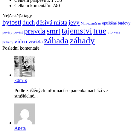
Celkem příspěvků:
1 753
Celkem komentářů:
740
Nejčastější tagy
bytosti
děsivá místa
jevy
duch
opuštěné budovy
Mimozemšťan
pravda
smrt
tajemství
true
ufo
pověry
pověst
vaše
záhada
záhady
video
vražda
příběhy
Poslední komentáře
k0m1s
Podle zjištěných informací se panenka nachází ve
strašidelné...
Aneta