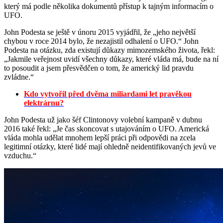
který má podle několika dokumentů přístup k tajným informacím o
UFO.
John Podesta se ještě v únoru 2015 vyjádřil, že „jeho největší
chybou v roce 2014 bylo, že nezajistil odhalení o UFO.“ John
Podesta na otázku, zda existují důkazy mimozemského života, řekl:
„Jakmile veřejnost uvidí všechny důkazy, které vláda má, bude na ní
to posoudit a jsem přesvědčen o tom, že americký lid pravdu
zvládne.“
Kdo vytvořil před dvěma miliardami let pravěkou
elektrárnu?
John Podesta už jako šéf Clintonovy volební kampaně v dubnu
2016 také řekl: „Je čas skoncovat s utajováním o UFO. Americká
vláda mohla udělat mnohem lepší práci při odpovědi na zcela
legitimní otázky, které lidé mají ohledně neidentifikovaných jevů ve
vzduchu.“