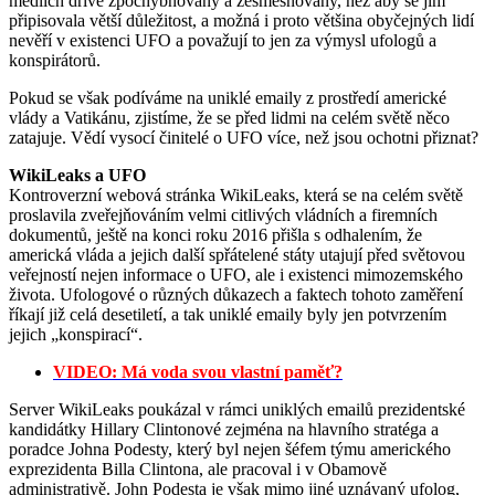
médiích dříve zpochybňovány a zesměšňovány, než aby se jim
připisovala větší důležitost, a možná i proto většina obyčejných lidí
nevěří v existenci UFO a považují to jen za výmysl ufologů a
konspirátorů.
Pokud se však podíváme na uniklé emaily z prostředí americké
vlády a Vatikánu, zjistíme, že se před lidmi na celém světě něco
zatajuje. Vědí vysocí činitelé o UFO více, než jsou ochotni přiznat?
WikiLeaks a UFO
Kontroverzní webová stránka WikiLeaks, která se na celém světě
proslavila zveřejňováním velmi citlivých vládních a firemních
dokumentů, ještě na konci roku 2016 přišla s odhalením, že
americká vláda a jejich další spřátelené státy utajují před světovou
veřejností nejen informace o UFO, ale i existenci mimozemského
života. Ufologové o různých důkazech a faktech tohoto zaměření
říkají již celá desetiletí, a tak uniklé emaily byly jen potvrzením
jejich „konspirací“.
VIDEO: Má voda svou vlastní paměť?
Server WikiLeaks poukázal v rámci uniklých emailů prezidentské
kandidátky Hillary Clintonové zejména na hlavního stratéga a
poradce Johna Podesty, který byl nejen šéfem týmu amerického
exprezidenta Billa Clintona, ale pracoval i v Obamově
administrativě. John Podesta je však mimo jiné uznávaný ufolog,