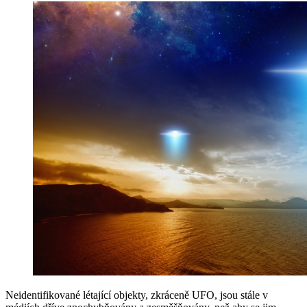
Neidentifikované létající objekty, zkráceně UFO, jsou stále v