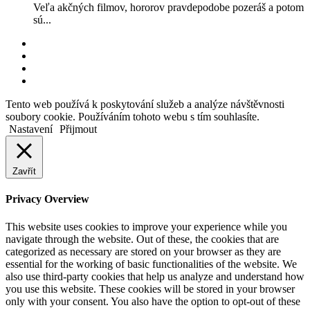
Veľa akčných filmov, hororov pravdepodobe pozeráš a potom
sú...
RSS
Facebook
YouTube
Instagram
Back
Tento web používá k poskytování služeb a analýze návštěvnosti
to
soubory cookie. Používáním tohoto webu s tím souhlasíte.
top
Nastavení
Přijmout
button
Zavřít
Privacy Overview
This website uses cookies to improve your experience while you
navigate through the website. Out of these, the cookies that are
categorized as necessary are stored on your browser as they are
essential for the working of basic functionalities of the website. We
also use third-party cookies that help us analyze and understand how
you use this website. These cookies will be stored in your browser
only with your consent. You also have the option to opt-out of these