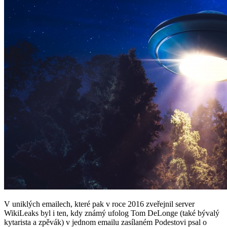
V uniklých emailech, které pak v roce 2016 zveřejnil server
WikiLeaks byl i ten, kdy známý ufolog Tom DeLonge (také bývalý
kytarista a zpěvák) v jednom emailu zasílaném Podestovi psal o