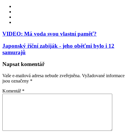
Website
Facebook
YouTube
Instagram
VIDEO: Má voda svou vlastní paměť?
Japonský říční zabiják - jeho oběťmi bylo i 12
samurajů
Napsat komentář
Vaše e-mailová adresa nebude zveřejněna.
Vyžadované informace
jsou označeny
*
Komentář
*