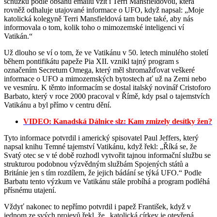
schůzku podle obsahu emailu vzít i Terri Mansfieldovou, která
rovněž odhaluje utajované informace o UFO, když napsal: „Moje
katolická kolegyně Terri Mansfieldová tam bude také, aby nás
informovala o tom, kolik toho o mimozemské inteligenci ví
Vatikán.“
Už dlouho se ví o tom, že ve Vatikánu v 50. letech minulého století
během pontifikátu papeže Pia XII. vznikl tajný program s
označením Secretum Omega, který měl shromažďovat veškeré
informace o UFO a mimozemských bytostech ať už na Zemi nebo
ve vesmíru. K těmto informacím se dostal italský novinář Cristoforo
Barbato, který v roce 2000 pracoval v Římě, kdy psal o tajemstvích
Vatikánu a byl přímo v centru dění.
VIDEO: Kanadská Dálnice slz: Kam zmizely desítky žen?
Tyto informace potvrdil i americký spisovatel Paul Jeffers, který
napsal knihu Temné tajemství Vatikánu, když řekl: „Říká se, že
Svatý otec se v té době rozhodl vytvořit tajnou informační službu se
strukturou podobnou výzvědným službám Spojených států a
Británie jen s tím rozdílem, že jejich bádání se týká UFO.“ Podle
Barbatu tento výzkum ve Vatikánu stále probíhá a program podléhá
přísnému utajení.
Vždyť nakonec to nepřímo potvrdil i papež František, když v
jednom ze svých projevů řekl, že „katolická církev je otevřená