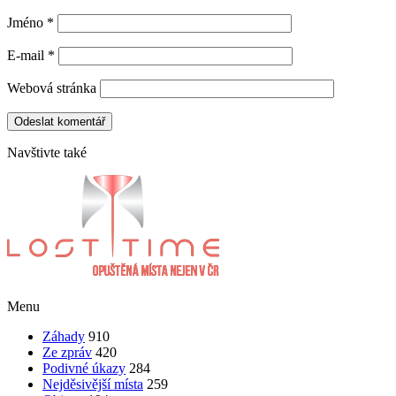
Jméno
*
E-mail
*
Webová stránka
Navštivte také
Menu
Záhady
910
Ze zpráv
420
Podivné úkazy
284
Nejděsivější místa
259