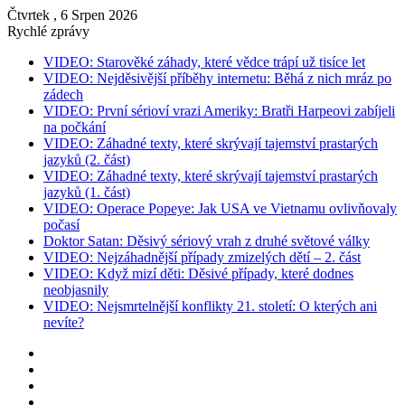
Čtvrtek , 6 Srpen 2026
Rychlé zprávy
VIDEO: Starověké záhady, které vědce trápí už tisíce let
VIDEO: Nejděsivější příběhy internetu: Běhá z nich mráz po
zádech
VIDEO: První sérioví vrazi Ameriky: Bratři Harpeovi zabíjeli
na počkání
VIDEO: Záhadné texty, které skrývají tajemství prastarých
jazyků (2. část)
VIDEO: Záhadné texty, které skrývají tajemství prastarých
jazyků (1. část)
VIDEO: Operace Popeye: Jak USA ve Vietnamu ovlivňovaly
počasí
Doktor Satan: Děsivý sériový vrah z druhé světové války
VIDEO: Nejzáhadnější případy zmizelých dětí – 2. část
VIDEO: Když mizí děti: Děsivé případy, které dodnes
neobjasnily
VIDEO: Nejsmrtelnější konflikty 21. století: O kterých ani
nevíte?
Instagram
YouTube
Facebook
RSS