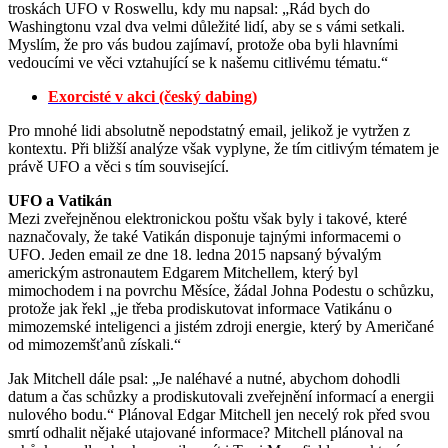
troskách UFO v Roswellu, kdy mu napsal: „Rád bych do
Washingtonu vzal dva velmi důležité lidí, aby se s vámi setkali.
Myslím, že pro vás budou zajímaví, protože oba byli hlavními
vedoucími ve věci vztahující se k našemu citlivému tématu.“
Exorcisté v akci (český dabing)
Pro mnohé lidi absolutně nepodstatný email, jelikož je vytržen z
kontextu. Při bližší analýze však vyplyne, že tím citlivým tématem je
právě UFO a věci s tím související.
UFO a Vatikán
Mezi zveřejněnou elektronickou poštu však byly i takové, které
naznačovaly, že také Vatikán disponuje tajnými informacemi o
UFO. Jeden email ze dne 18. ledna 2015 napsaný bývalým
americkým astronautem Edgarem Mitchellem, který byl
mimochodem i na povrchu Měsíce, žádal Johna Podestu o schůzku,
protože jak řekl „je třeba prodiskutovat informace Vatikánu o
mimozemské inteligenci a jistém zdroji energie, který by Američané
od mimozemšťanů získali.“
Jak Mitchell dále psal: „Je naléhavé a nutné, abychom dohodli
datum a čas schůzky a prodiskutovali zveřejnění informací a energii
nulového bodu.“ Plánoval Edgar Mitchell jen necelý rok před svou
smrtí odhalit nějaké utajované informace? Mitchell plánoval na