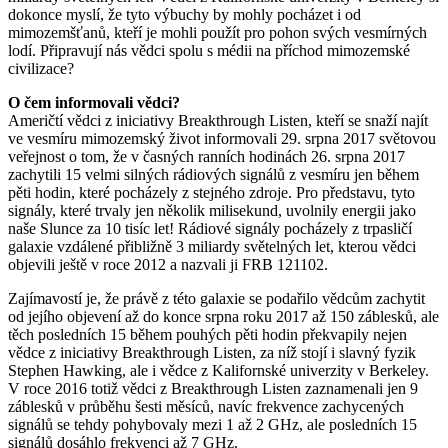
dokonce myslí, že tyto výbuchy by mohly pocházet i od
mimozemšťanů, kteří je mohli použít pro pohon svých vesmírných
lodí. Připravují nás vědci spolu s médii na příchod mimozemské
civilizace?
O čem informovali vědci?
Američtí vědci z iniciativy Breakthrough Listen, kteří se snaží najít
ve vesmíru mimozemský život informovali 29. srpna 2017 světovou
veřejnost o tom, že v časných ranních hodinách 26. srpna 2017
zachytili 15 velmi silných rádiových signálů z vesmíru jen během
pěti hodin, které pocházely z stejného zdroje. Pro představu, tyto
signály, které trvaly jen několik milisekund, uvolnily energii jako
naše Slunce za 10 tisíc let! Rádiové signály pocházely z trpasličí
galaxie vzdálené přibližně 3 miliardy světelných let, kterou vědci
objevili ještě v roce 2012 a nazvali ji FRB 121102.
Zajímavostí je, že právě z této galaxie se podařilo vědcům zachytit
od jejího objevení až do konce srpna roku 2017 až 150 záblesků, ale
těch posledních 15 během pouhých pěti hodin překvapily nejen
vědce z iniciativy Breakthrough Listen, za níž stojí i slavný fyzik
Stephen Hawking, ale i vědce z Kalifornské univerzity v Berkeley.
V roce 2016 totiž vědci z Breakthrough Listen zaznamenali jen 9
záblesků v průběhu šesti měsíců, navíc frekvence zachycených
signálů se tehdy pohybovaly mezi 1 až 2 GHz, ale posledních 15
signálů dosáhlo frekvenci až 7 GHz.