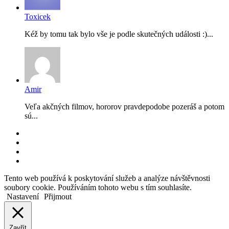
Toxicek
Kéž by tomu tak bylo vše je podle skutečných události :)...
Amir
Veľa akčných filmov, hororov pravdepodobe pozeráš a potom
sú...
RSS
Facebook
YouTube
Instagram
Back
Tento web používá k poskytování služeb a analýze návštěvnosti
to
soubory cookie. Používáním tohoto webu s tím souhlasíte.
top
Nastavení
Přijmout
button
Zavřít