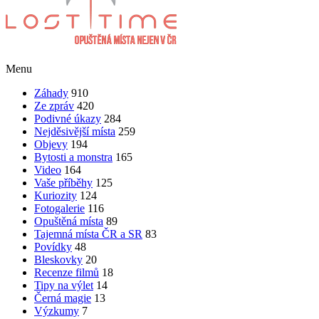
Menu
Záhady
910
Ze zpráv
420
Podivné úkazy
284
Nejděsivější místa
259
Objevy
194
Bytosti a monstra
165
Video
164
Vaše příběhy
125
Kuriozity
124
Fotogalerie
116
Opuštěná místa
89
Tajemná místa ČR a SR
83
Povídky
48
Bleskovky
20
Recenze filmů
18
Tipy na výlet
14
Černá magie
13
Výzkumy
7