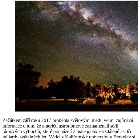
Začátkem září roku 2017 proběhla světovými médii velmi zajímavá
informace o tom, že američtí astronomové zaznamenali sérii
rádiových výbuchů, které pocházejí z malé galaxie vzdálené asi tři
miliardy světelných let. Vědci z Kalifornské univerzity v Berkeley si