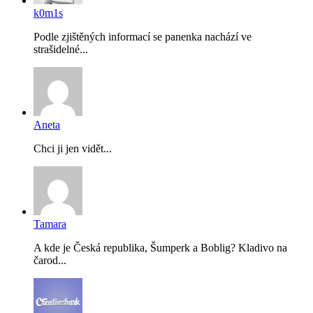
k0m1s
Podle zjištěných informací se panenka nachází ve
strašidelné...
Aneta
Chci ji jen vidět...
Tamara
A kde je Česká republika, Šumperk a Boblig? Kladivo na
čarod...