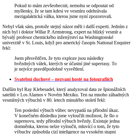
Pokud to mám zevšeobecnit, nemohu se odpoutat od
myšlenky, že se tam kdesi ve vesmíru odehrávala
mezigalaktická válka, kterou jsme nyní zpozorovali.
Nebyl však sám, protože stejný názor měli i další experti. Jedním z
nich byl i doktor Willar P. Armstrong, expert na blízký vesmír a
bývalý profesor chemického inženýrství na Washingtonské
univerzitě v St. Louis, když pro americký časopis National Enquirer
řekl:
Jsem přesvědčen, že tyto exploze jsou následky
hvězdných válek, kterých se účastní jiné superrasy. To
je nejvíce pravděpodobné vysvětlení.
Svatební duchové – nezvaní hosté na fotografiích
Dalším byl Ray Klebesadel, který analyzoval data ze špionážních
satelitů v Los Alamos v Novém Mexiku. Ten na mnoho záhadných
vesmírných výbuchů v 80. letech minulého století řekl:
Ten poslední výbuch vůbec nevypadá na přírodní úkaz.
V konečném důsledku jsme vyloučili možnost, že šlo o
supernovu, tedy přírodní výbuch hvězdy. Existuje jedna
domněnka, kterou nelze vyloučit, mluvící o tom, že tyto
výbuchy způsobila cizí inteligence na vysokém stupni