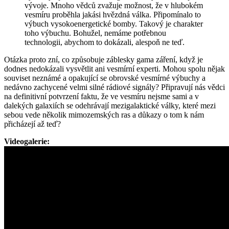
vývoje. Mnoho vědců zvažuje možnost, že v hlubokém
vesmíru proběhla jakási hvězdná válka. Připomínalo to
výbuch vysokoenergetické bomby. Takový je charakter
toho výbuchu. Bohužel, nemáme potřebnou
technologii, abychom to dokázali, alespoň ne teď.
Otázka proto zní, co způsobuje záblesky gama záření, když je
dodnes nedokázali vysvětlit ani vesmírní experti. Mohou spolu nějak
souviset neznámé a opakující se obrovské vesmírné výbuchy a
nedávno zachycené velmi silné rádiové signály? Připravují nás vědci
na definitivní potvrzení faktu, že ve vesmíru nejsme sami a v
dalekých galaxiích se odehrávají mezigalaktické války, které mezi
sebou vede několik mimozemských ras a důkazy o tom k nám
přicházejí až teď?
Videogalerie: