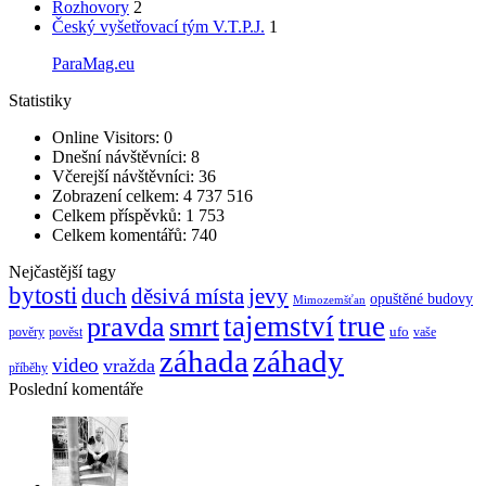
Rozhovory
2
Český vyšetřovací tým V.T.P.J.
1
ParaMag.eu
Statistiky
Online Visitors:
0
Dnešní návštěvníci:
8
Včerejší návštěvníci:
36
Zobrazení celkem:
4 737 516
Celkem příspěvků:
1 753
Celkem komentářů:
740
Nejčastější tagy
bytosti
děsivá místa
jevy
duch
opuštěné budovy
Mimozemšťan
pravda
smrt
tajemství
true
ufo
pověry
pověst
vaše
záhada
záhady
video
vražda
příběhy
Poslední komentáře