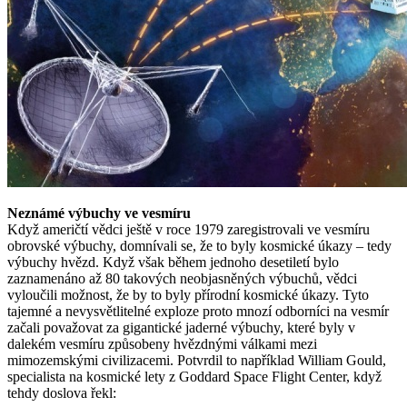
Neznámé výbuchy ve vesmíru
Když američtí vědci ještě v roce 1979 zaregistrovali ve vesmíru
obrovské výbuchy, domnívali se, že to byly kosmické úkazy – tedy
výbuchy hvězd. Když však během jednoho desetiletí bylo
zaznamenáno až 80 takových neobjasněných výbuchů, vědci
vyloučili možnost, že by to byly přírodní kosmické úkazy. Tyto
tajemné a nevysvětlitelné exploze proto mnozí odborníci na vesmír
začali považovat za gigantické jaderné výbuchy, které byly v
dalekém vesmíru způsobeny hvězdnými válkami mezi
mimozemskými civilizacemi. Potvrdil to například William Gould,
specialista na kosmické lety z Goddard Space Flight Center, když
tehdy doslova řekl: