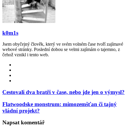
k0m1s
Jsem obyčejný člověk, který ve svém volném čase tvoří zajímavé
webové stránky. Poslední dobou se velmi zajímám o tajemno, z
čehož vznikl i tento web.
Website
Facebook
YouTube
Instagram
Cestovali dva bratři v čase, nebo jde jen o výmysl?
Flatwoodske monstrum: mimozemšťan či tajný
vládní projekt?
Napsat komentář