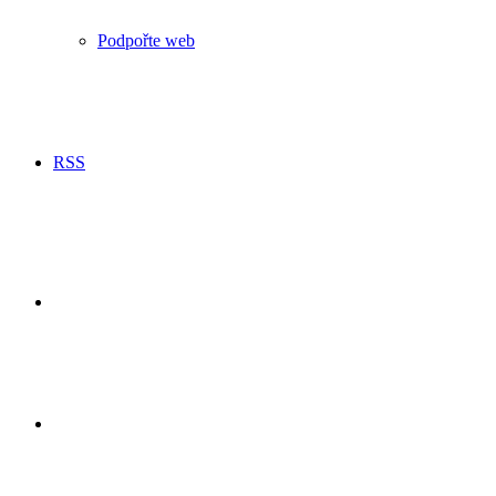
Podpořte web
RSS
Hledání
Switch