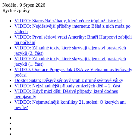
Neděle , 9 Srpen 2026
Rychlé zprávy
VIDEO: Starověké záhady, které vědce trápí už tisíce let
VIDEO: Nejděsivější příběhy internetu: Běhá z nich mráz po
zádech
VIDEO: První sérioví vrazi Ameriky: Bratři Harpeovi zabíjeli
na počkání
VIDEO: Záhadné texty, které skrývají tajemství prastarých
jazyků (2. část)
VIDEO: Záhadné texty, které skrývají tajemství prastarých
jazyků (1. část)
VIDEO: Operace Popeye: Jak USA ve Vietnamu ovlivňovaly
počasí
Doktor Satan: Děsivý sériový vrah z druhé světové války
VIDEO: Nejzáhadnější případy zmizelých dětí – 2. část
VIDEO: Když mizí děti: Děsivé případy, které dodnes
neobjasnily
VIDEO: Nejsmrtelnější konflikty 21. století: O kterých ani
nevíte?
Instagram
YouTube
Facebook
RSS