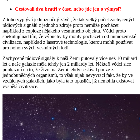
Cestovali dva bratři v čase, nebo jde jen o výmysl?
Z toho vyplývá jednoznačný závěr, že tak velký počet zachycených
rádiových signálů z jednoho zdroje proto nemůže pocházet
například z exploze nějakého vesmírného objektu. Vědci proto
spekulují nad tím, že výbuchy by mohly pocházet i od mimozemské
civilizace, například z laserové technologie, kterou mohli používat
pro pohon svých vesmírných lodí.
Zachycené rádiové signály k naší Zemi putovaly více než 10 miliard
let a naše galaxie měla tehdy jen 2 miliardy let. Někteří vědci sice
poukazují na to, že život na Zemi tehdy sestával pouze z
jednobuněčných organismů, to však nijak nevyvrací fakt, že by ve
vzdálených galaxiích, jako byla tato trpasličí, již nemohla existovat
vyspělá civilizace.