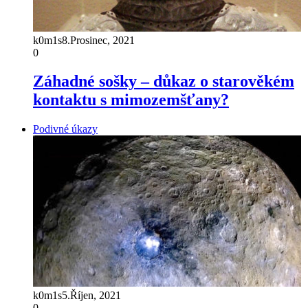
k0m1s
8.Prosinec, 2021
0
Záhadné sošky – důkaz o starověkém
kontaktu s mimozemšťany?
Podivné úkazy
k0m1s
5.Říjen, 2021
0