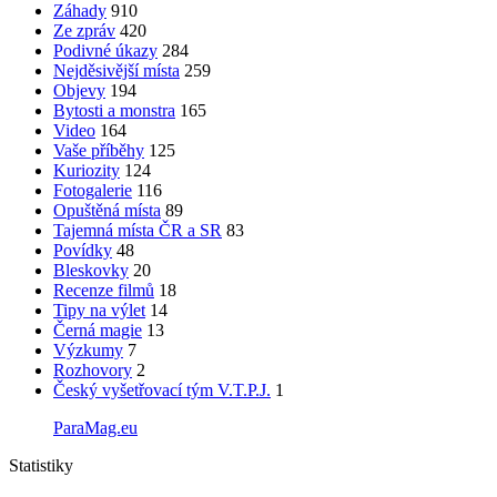
Záhady
910
Ze zpráv
420
Podivné úkazy
284
Nejděsivější místa
259
Objevy
194
Bytosti a monstra
165
Video
164
Vaše příběhy
125
Kuriozity
124
Fotogalerie
116
Opuštěná místa
89
Tajemná místa ČR a SR
83
Povídky
48
Bleskovky
20
Recenze filmů
18
Tipy na výlet
14
Černá magie
13
Výzkumy
7
Rozhovory
2
Český vyšetřovací tým V.T.P.J.
1
ParaMag.eu
Statistiky