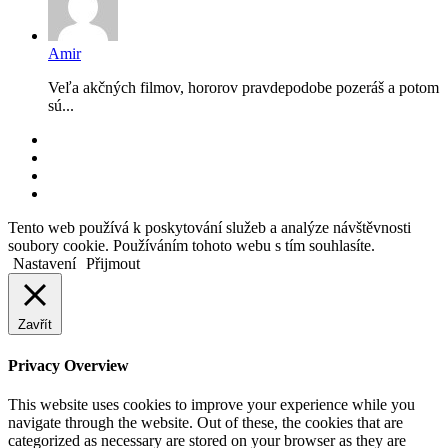
Amir
Veľa akčných filmov, hororov pravdepodobe pozeráš a potom
sú...
RSS
Facebook
YouTube
Instagram
Back
Tento web používá k poskytování služeb a analýze návštěvnosti
to
soubory cookie. Používáním tohoto webu s tím souhlasíte.
top
Nastavení
Přijmout
button
Zavřít
Privacy Overview
This website uses cookies to improve your experience while you
navigate through the website. Out of these, the cookies that are
categorized as necessary are stored on your browser as they are