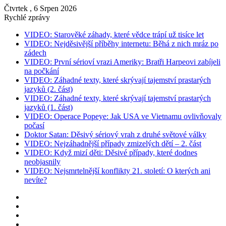
Čtvrtek , 6 Srpen 2026
Rychlé zprávy
VIDEO: Starověké záhady, které vědce trápí už tisíce let
VIDEO: Nejděsivější příběhy internetu: Běhá z nich mráz po
zádech
VIDEO: První sérioví vrazi Ameriky: Bratři Harpeovi zabíjeli
na počkání
VIDEO: Záhadné texty, které skrývají tajemství prastarých
jazyků (2. část)
VIDEO: Záhadné texty, které skrývají tajemství prastarých
jazyků (1. část)
VIDEO: Operace Popeye: Jak USA ve Vietnamu ovlivňovaly
počasí
Doktor Satan: Děsivý sériový vrah z druhé světové války
VIDEO: Nejzáhadnější případy zmizelých dětí – 2. část
VIDEO: Když mizí děti: Děsivé případy, které dodnes
neobjasnily
VIDEO: Nejsmrtelnější konflikty 21. století: O kterých ani
nevíte?
Instagram
YouTube
Facebook
RSS