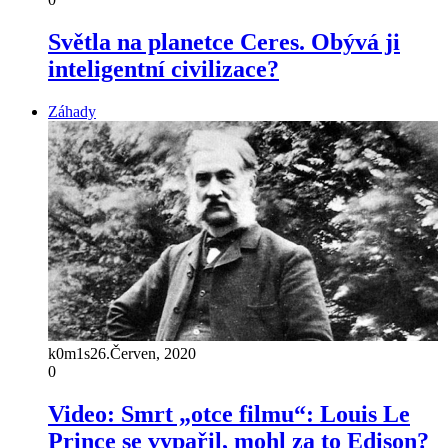
Světla na planetce Ceres. Obývá ji
inteligentní civilizace?
Záhady
k0m1s
26.Červen, 2020
0
Video: Smrt „otce filmu“: Louis Le
Prince se vypařil, mohl za to Edison?