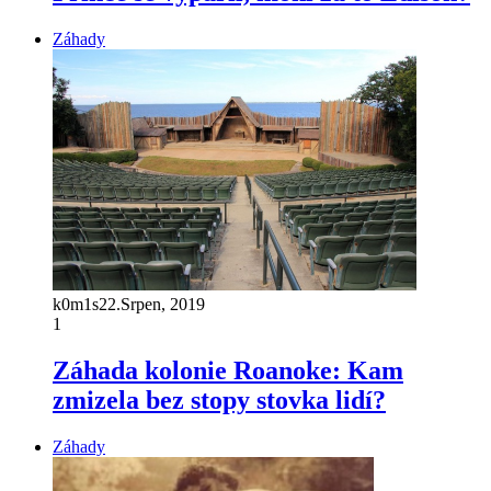
Záhady
k0m1s
22.Srpen, 2019
1
Záhada kolonie Roanoke: Kam
zmizela bez stopy stovka lidí?
Záhady