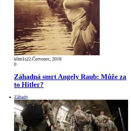
k0m1s
22.Červenec, 2018
0
Záhadná smrt Angely Raub: Může za
to Hitler?
Záhady