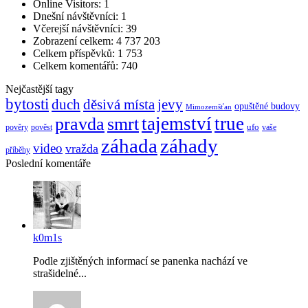
Online Visitors:
1
Dnešní návštěvníci:
1
Včerejší návštěvníci:
39
Zobrazení celkem:
4 737 203
Celkem příspěvků:
1 753
Celkem komentářů:
740
Nejčastější tagy
bytosti
děsivá místa
jevy
duch
opuštěné budovy
Mimozemšťan
pravda
smrt
tajemství
true
ufo
pověry
pověst
vaše
záhada
záhady
video
vražda
příběhy
Poslední komentáře
k0m1s
Podle zjištěných informací se panenka nachází ve
strašidelné...