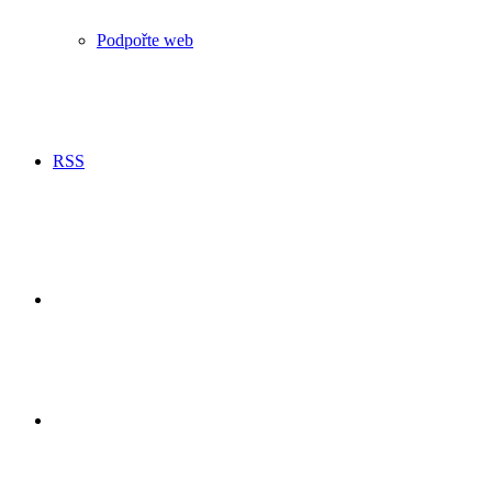
Podpořte web
RSS
Hledání
Switch