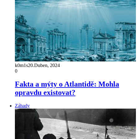
k0m1s
20.Duben, 2024
0
Fakta a mýty o Atlantidě: Mohla
opravdu existovat?
Záhady