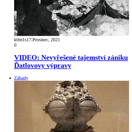
k0m1s
17.Prosinec, 2021
0
VIDEO: Nevyřešené tajemství zániku
Ďatlovovy výpravy
Záhady