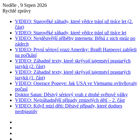
Neděle , 9 Srpen 2026
Rychlé zprávy
VIDEO: Starověké záhady, které vědce trápí už tisíce let (2.
část)
VIDEO: Starověké záhady, které vědce trápí už tisíce let
VIDEO: Nejděsivější příběhy internetu: Běhá z nich mráz po
zádech
VIDEO: První sérioví vrazi Ameriky: Bratři Harpeovi zabíjeli
na počkání
VIDEO: Záhadné texty, které skrývají tajemství prastarých
jazyků (2. část)
VIDEO: Záhadné texty, které skrývají tajemství prastarých
jazyků (1. část)
VIDEO: Operace Popeye: Jak USA ve Vietnamu ovlivňovaly
počasí
Doktor Satan: Děsivý sériový vrah z druhé světové války
VIDEO: Nejzáhadnější případy zmizelých dětí – 2. část
VIDEO: Když mizí děti: Děsivé případy, které dodnes
neobjasnily
Instagram
YouTube
Facebook
RSS