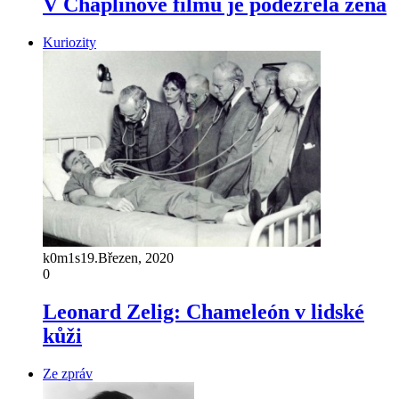
V Chaplinově filmu je podezřelá žena
Kuriozity
k0m1s
19.Březen, 2020
0
Leonard Zelig: Chameleón v lidské
kůži
Ze zpráv