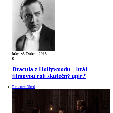
k0m1s
6.Duben, 2016
0
Dracula z Hollywoodu – hrál
filmovou roli skutečný upír?
Recenze filmů