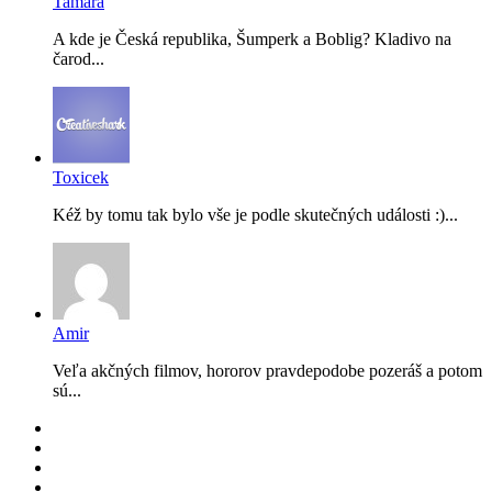
Tamara
A kde je Česká republika, Šumperk a Boblig? Kladivo na
čarod...
Toxicek
Kéž by tomu tak bylo vše je podle skutečných události :)...
Amir
Veľa akčných filmov, hororov pravdepodobe pozeráš a potom
sú...
RSS
Facebook
YouTube
Instagram