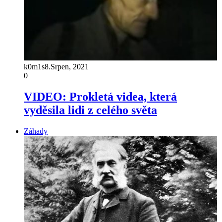
k0m1s
8.Srpen, 2021
0
VIDEO: Prokletá videa, která
vyděsila lidi z celého světa
Záhady