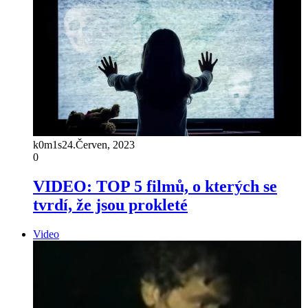
k0m1s
24.Červen, 2023
0
VIDEO: TOP 5 filmů, o kterých se
tvrdí, že jsou prokleté
Video