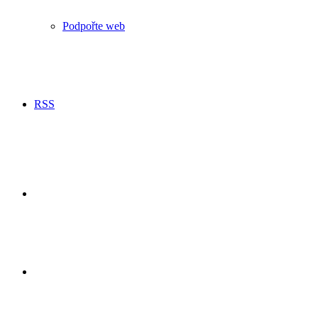
Podpořte web
RSS
Hledání
Switch