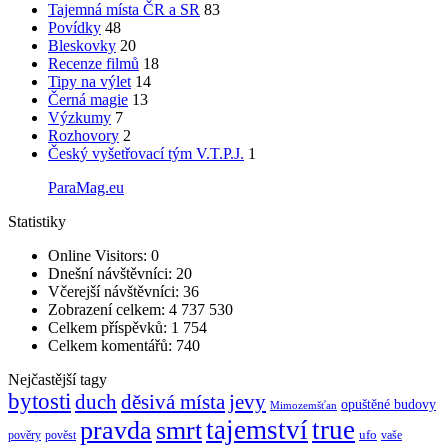
Tajemná místa ČR a SR
83
Povídky
48
Bleskovky
20
Recenze filmů
18
Tipy na výlet
14
Černá magie
13
Výzkumy
7
Rozhovory
2
Český vyšetřovací tým V.T.P.J.
1
ParaMag.eu
Statistiky
Online Visitors:
0
Dnešní návštěvníci:
20
Včerejší návštěvníci:
36
Zobrazení celkem:
4 737 530
Celkem příspěvků:
1 754
Celkem komentářů:
740
Nejčastější tagy
bytosti
děsivá místa
jevy
duch
opuštěné budovy
Mimozemšťan
pravda
smrt
tajemství
true
ufo
pověry
pověst
vaše