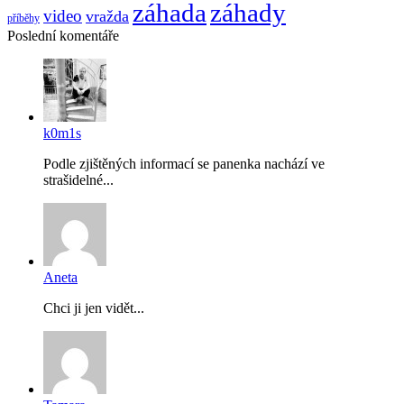
záhada
záhady
video
vražda
příběhy
Poslední komentáře
k0m1s
Podle zjištěných informací se panenka nachází ve
strašidelné...
Aneta
Chci ji jen vidět...