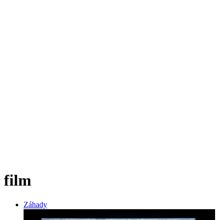
film
Záhady