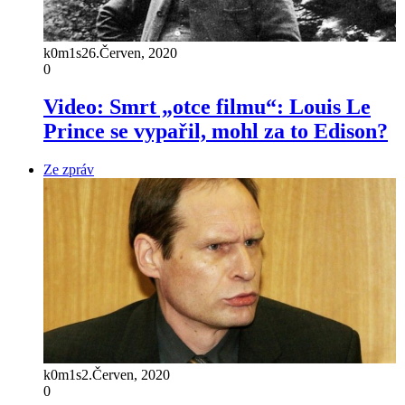
k0m1s
26.Červen, 2020
0
Video: Smrt „otce filmu“: Louis Le
Prince se vypařil, mohl za to Edison?
Ze zpráv
k0m1s
2.Červen, 2020
0