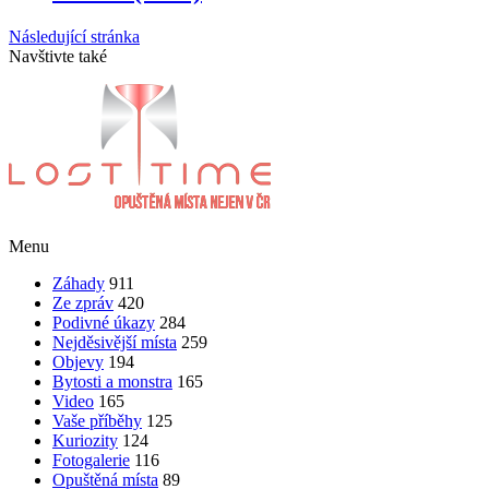
Následující stránka
Navštivte také
Menu
Záhady
911
Ze zpráv
420
Podivné úkazy
284
Nejděsivější místa
259
Objevy
194
Bytosti a monstra
165
Video
165
Vaše příběhy
125
Kuriozity
124
Fotogalerie
116
Opuštěná místa
89