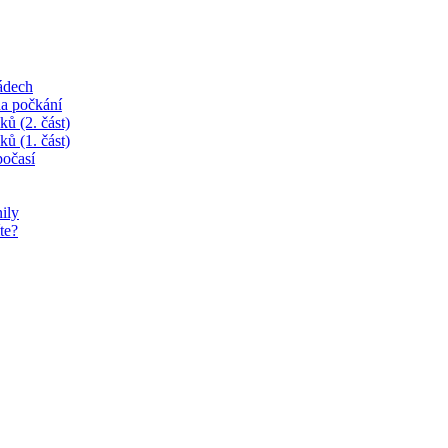
ádech
na počkání
ků (2. část)
ků (1. část)
očasí
ily
te?