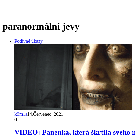
paranormální jevy
Podivné úkazy
k0m1s
14.Červenec, 2021
0
VIDEO: Panenka, která škrtila svého m