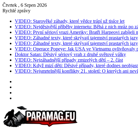
Čtvrtek , 6 Srpen 2026
Rychlé zprávy
VIDEO: Starověké záhady, které vědce trápí už tisíce let
VIDEO: Nejděsivější příběhy internetu: Běhá z nich mráz po z
VIDEO: První sérioví vrazi Ameriky: Bratři Harpeovi zabíjeli 
VIDEO: Záhadné texty, které skrývají tajemství prastarých jazy
VIDEO: Záhadné texty, které skrývají tajemství prastarých jazy
VIDEO: Operace Popeye: Jak USA ve Vietnamu ovlivňovaly p
Doktor Satan: Děsivý sériový vrah z druhé světové války
VIDEO: Nejzáhadnější případy zmizelých dětí – 2. část
VIDEO: Když mizí děti: Děsivé případy, které dodnes neobjasn
VIDEO: Nejsmrtelnější konflikty 21. století: O kterých ani neví
Instagram
YouTube
Facebook
RSS