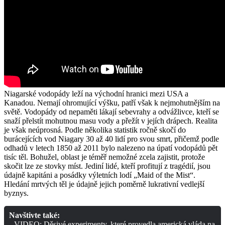
Niagarské vodopády leží na východní hranici mezi USA a
Kanadou. Nemají ohromující výšku, patří však k nejmohutnějším na
světě. Vodopády od nepaměti lákají sebevrahy a odvážlivce, kteří se
snaží přelstít mohutnou masu vody a přežít v jejích drápech. Realita
je však neúprosná. Podle několika statistik ročně skočí do
burácejících vod Niagary 30 až 40 lidí pro svou smrt, přičemž podle
odhadů v letech 1850 až 2011 bylo nalezeno na úpatí vodopádů pět
tisíc těl. Bohužel, oblast je téměř nemožné zcela zajistit, protože
skočit lze ze stovky míst. Jediní lidé, kteří profitují z tragédií, jsou
údajně kapitáni a posádky výletních lodí „Maid of the Mist“.
Hledání mrtvých těl je údajně jejich poměrně lukrativní vedlejší
byznys.
Navštivte také:
VIDEO: Děsivé experimenty, které provedla americká vláda na