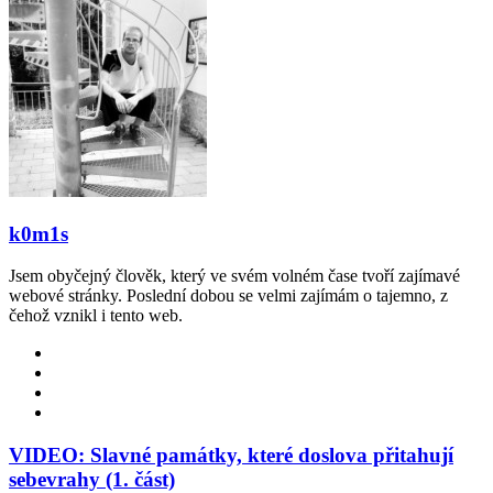
Facebook
Twitter
LinkedIn
Tumblr
Pinterest
Reddit
VKontakte
Odnoklassniki
Pocket
Skype
Messenger
Messenger
WhatsApp
Telegram
Viber
Line
Sdílet
Tisknout
přes
email
k0m1s
Jsem obyčejný člověk, který ve svém volném čase tvoří zajímavé
webové stránky. Poslední dobou se velmi zajímám o tajemno, z
čehož vznikl i tento web.
Website
Facebook
YouTube
Instagram
VIDEO: Slavné památky, které doslova přitahují
sebevrahy (1. část)