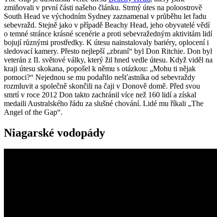
zmiňovali v první části našeho článku. Strmý útes na poloostrově
South Head ve východním Sydney zaznamenal v průběhu let řadu
sebevražd. Stejně jako v případě Beachy Head, jeho obyvatelé vědí
o temné stránce krásné scenérie a proti sebevražedným aktivitám lidí
bojují různými prostředky. K útesu nainstalovaly bariéry, oplocení i
sledovací kamery. Přesto nejlepší „zbraní“ byl Don Ritchie. Don byl
veterán z II. světové války, který žil hned vedle útesu. Když viděl na
kraji útesu skokana, popošel k němu s otázkou: „Mohu ti nějak
pomoci?“ Nejednou se mu podařilo nešťastníka od sebevraždy
rozmluvit a společně skončili na čaji v Donově domě. Před svou
smrtí v roce 2012 Don takto zachránil více než 160 lidí a získal
medaili Australského řádu za slušné chování. Lidé mu říkali „The
Angel of the Gap“.
Niagarské vodopády