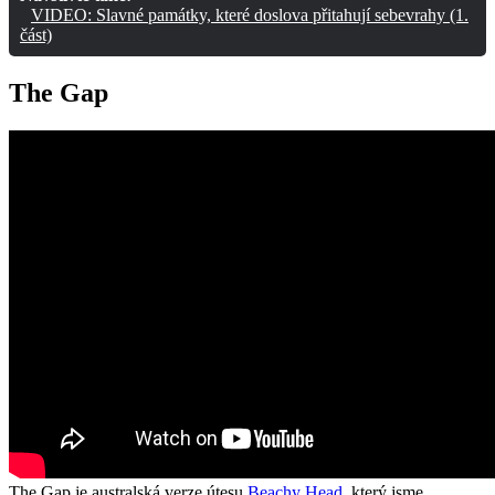
VIDEO: Slavné památky, které doslova přitahují sebevrahy (1.
část)
The Gap
The Gap je australská verze útesu
Beachy Head
, který jsme