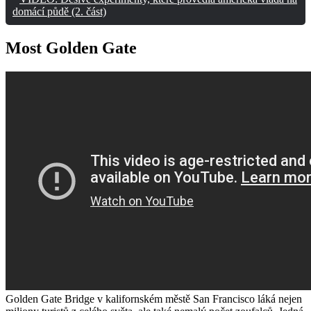
domácí půdě (2. část)
Most Golden Gate
Golden Gate Bridge v kalifornském městě San Francisco láká nejen