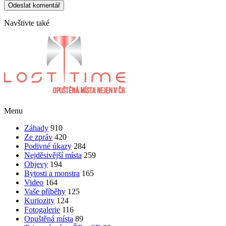
Navštivte také
Menu
Záhady
910
Ze zpráv
420
Podivné úkazy
284
Nejděsivější místa
259
Objevy
194
Bytosti a monstra
165
Video
164
Vaše příběhy
125
Kuriozity
124
Fotogalerie
116
Opuštěná místa
89