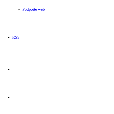
Podpořte web
RSS
Hledání
Switch