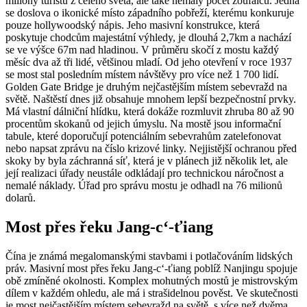
miliony turistů z celého světa, ale také nemalý počet zoufalců. Jedná
se doslova o ikonické místo západního pobřeží, kterému konkuruje
pouze hollywoodský nápis. Jeho masivní konstrukce, která
poskytuje chodcům majestátní výhledy, je dlouhá 2,7km a nachází
se ve výšce 67m nad hladinou. V průměru skočí z mostu každý
měsíc dva až tři lidé, většinou mladí. Od jeho otevření v roce 1937
se most stal posledním místem návštěvy pro více než 1 700 lidí.
Golden Gate Bridge je druhým nejčastějším místem sebevražd na
světě. Naštěstí dnes již obsahuje mnohem lepší bezpečnostní prvky.
Má vlastní dálniční hlídku, která dokáže rozmluvit zhruba 80 až 90
procentům skokanů od jejich úmyslu. Na mostě jsou informační
tabule, které doporučují potenciálním sebevrahům zatelefonovat
nebo napsat zprávu na číslo krizové linky. Nejjistější ochranou před
skoky by byla záchranná síť, která je v plánech již několik let, ale
její realizaci úřady neustále odkládají pro technickou náročnost a
nemalé náklady. Úřad pro správu mostu je odhadl na 76 milionů
dolarů.
Most přes řeku Jang-c‘-ťiang
Čína je známá megalomanskými stavbami i potlačováním lidských
práv. Masivní most přes řeku Jang-c‘-ťiang poblíž Nanjingu spojuje
obě zmíněné okolnosti. Komplex mohutných mostů je mistrovským
dílem v každém ohledu, ale má i strašidelnou pověst. Ve skutečnosti
je most nejčastějším místem sebevražd na světě, s více než dvěma