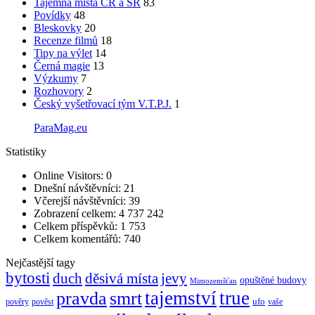
Tajemná místa ČR a SR
83
Povídky
48
Bleskovky
20
Recenze filmů
18
Tipy na výlet
14
Černá magie
13
Výzkumy
7
Rozhovory
2
Český vyšetřovací tým V.T.P.J.
1
ParaMag.eu
Statistiky
Online Visitors:
0
Dnešní návštěvníci:
21
Včerejší návštěvníci:
39
Zobrazení celkem:
4 737 242
Celkem příspěvků:
1 753
Celkem komentářů:
740
Nejčastější tagy
bytosti
děsivá místa
jevy
duch
opuštěné budovy
Mimozemšťan
pravda
smrt
tajemství
true
ufo
pověry
pověst
vaše