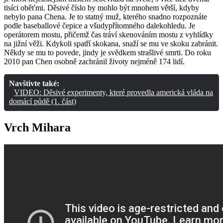
tisíci oběťmi. Děsivé číslo by mohlo být mnohem větší, kdyby
nebylo pana Chena. Je to statný muž, kterého snadno rozpoznáte
podle baseballové čepice a všudypřítomného dalekohledu. Je
operátorem mostu, přičemž čas tráví skenováním mostu z vyhlídky
na jižní věži. Kdykoli spatří skokana, snaží se mu ve skoku zabránit.
Někdy se mu to povede, jindy je svědkem strašlivé smrti. Do roku
2010 pan Chen osobně zachránil životy nejméně 174 lidí.
Navštivte také:
VIDEO: Děsivé experimenty, které provedla americká vláda na
domácí půdě (1. část)
Vrch Mihara