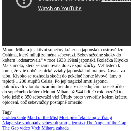
Mount Mihara je aktivní sopečný kráter na japonském ostrově Izu
Oshima, který milují zejména sebevrazi. Sebevražedné skoky do
kráteru „odstartovala“ v roce 1933 19letá japonská školačka Kiyoko
Matsumoto, která se zamilovala do své spolužačky. Vzhledem k
tomu, že v té době lesbické vztahy japonská kultura považovala za
tabu, Kiyoko se rozhodla skočit do pekelně horké lávové jámy o
teplotě 1 200 stupňů Celsia. Po její tragické smrti Japonci
pokračovali v tomto bizarním trendu a v následujícím roce skočilo
do sopečného kráteru Mount Mihara až 944 lidí. O rok později to
bylo ještě o 350 sebevražd víc! Úřady proto vytvořily kolem kráteru
oplocení, což sebevraždy postupně omezilo.
Tagy
Golden Gate
Maid of the Mist
Most přes řeku Jang-c'-ťiang
Niagarské vodopády
sebevrah
smrt
tajemství
The Angel of the Gap
The Gap
video
Vrch Mihara
záhada