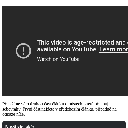
Přinášíme vám druhou část článku o místech, která přitahují
sebevrahy. První část najdete v předchozím článku, případně na
odkaze níže.
Navštivte také: