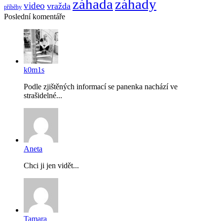
záhada
záhady
video
vražda
příběhy
Poslední komentáře
k0m1s
Podle zjištěných informací se panenka nachází ve
strašidelné...
Aneta
Chci ji jen vidět...
Tamara